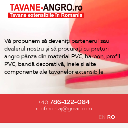
Vă propunem să deveniți partenerul sau
dealerul nostru și să procurați cu prețuri
angro pânza din material PVC, harpon, profil
PVC, bandă decorativă, inele și alte
componente ale tavanelor extensibile.
786-122-084
+40
roofmontaj@gmail.com
EN
RO